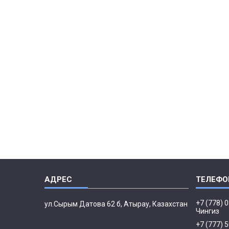
+7 (778) 
ул.Сырым Датова 62 б, Атырау, Казахстан
Чингиз
+7 (777) 