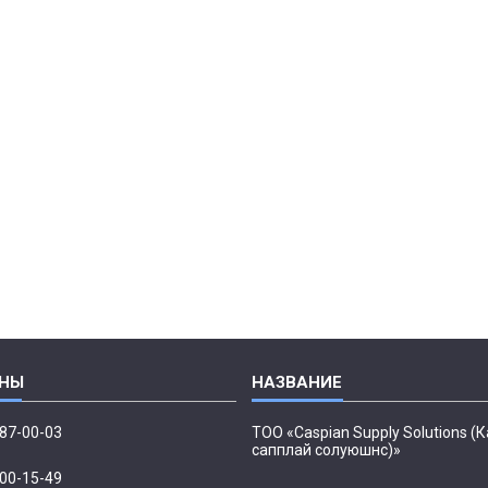
087-00-03
ТОО «Caspian Supply Solutions (
сапплай солуюшнс)»
500-15-49