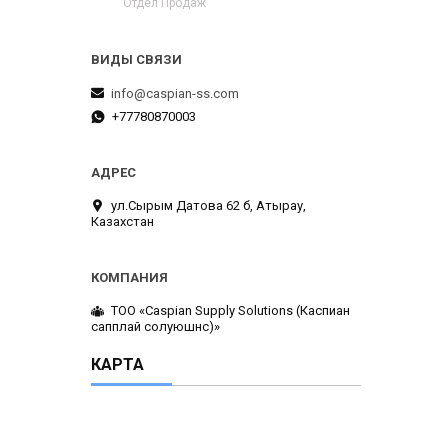
Отдел Продаж
info@caspian-ss.com
+77780870003
ул.Сырым Датова 62 б, Атырау,
Казахстан
ТОО «Caspian Supply Solutions (Каспиан
сапплай солуюшнс)»
КАРТА