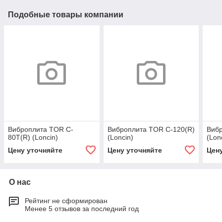
Подобные товары компании
Виброплита TOR C-
Виброплита TOR C-120(R)
Вибр
80T(R) (Loncin)
(Loncin)
(Lon
Цену уточняйте
Цену уточняйте
Цен
О нас
Рейтинг не сформирован
Менее 5 отзывов за последний год