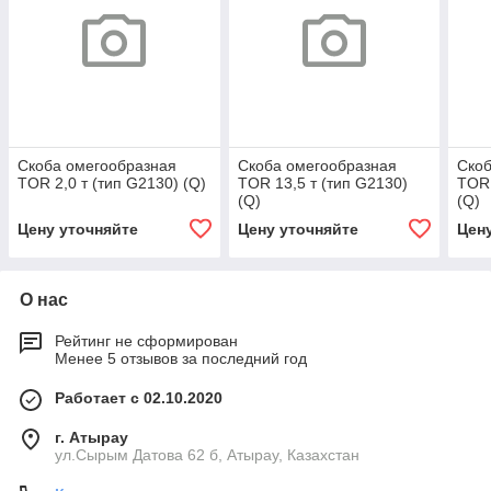
Скоба омегообразная
Скоба омегообразная
Скоб
TOR 2,0 т (тип G2130) (Q)
TOR 13,5 т (тип G2130)
TOR 
(Q)
(Q)
Цену уточняйте
Цену уточняйте
Цен
О нас
Рейтинг не сформирован
Менее 5 отзывов за последний год
Работает с 02.10.2020
г. Атырау
ул.Сырым Датова 62 б, Атырау, Казахстан