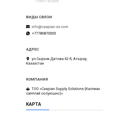
Отдел Продаж
info@caspian-ss.com
+77780870003
ул.Сырым Датова 62 б, Атырау,
Казахстан
ТОО «Caspian Supply Solutions (Каспиан
сапплай солуюшнс)»
КАРТА