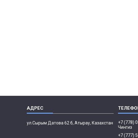
+7 (778) 
ул.Сырым Датова 62 б, Атырау, Казахстан
Чингиз
+7 (777) 