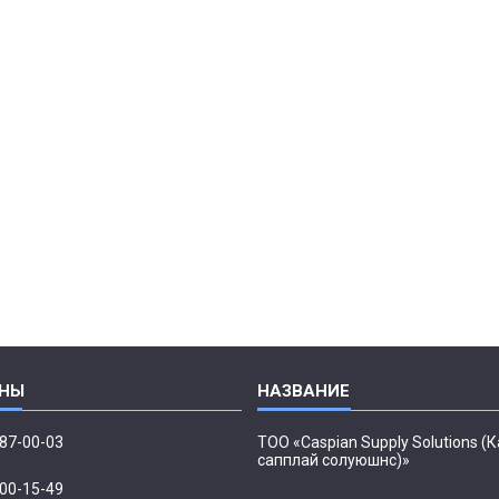
087-00-03
ТОО «Caspian Supply Solutions (
сапплай солуюшнс)»
500-15-49