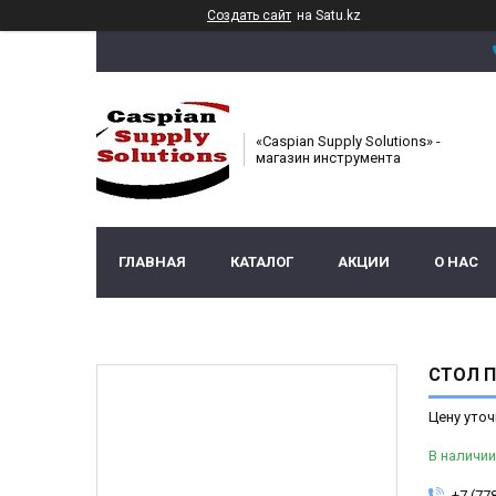
Создать сайт
на Satu.kz
«Caspian Supply Solutions» -
магазин инструмента
ГЛАВНАЯ
КАТАЛОГ
АКЦИИ
О НАС
СТОЛ П
Цену уточ
В наличии
+7 (77