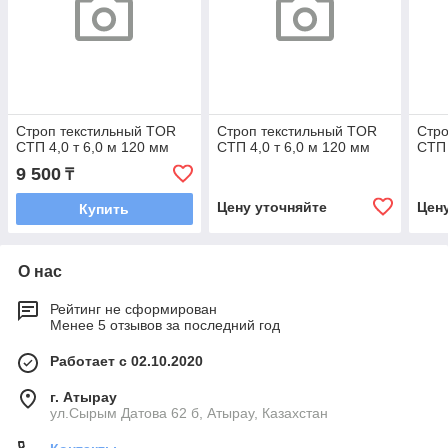
Строп текстильный TOR
Строп текстильный TOR
Стро
СТП 4,0 т 6,0 м 120 мм
СТП 4,0 т 6,0 м 120 мм
СТП 
9 500
₸
Цену уточняйте
Цен
Купить
О нас
Рейтинг не сформирован
Менее 5 отзывов за последний год
Работает с 02.10.2020
г. Атырау
ул.Сырым Датова 62 б, Атырау, Казахстан