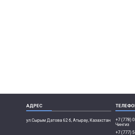
+7 (778) 
ул.Сырым Датова 62 б, Атырау, Казахстан
Чингиз
+7 (777) 