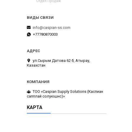
Отдел Продаж
info@caspian-ss.com
+77780870003
ул.Сырым Датова 62 б, Атырау,
Казахстан
ТОО «Caspian Supply Solutions (Каспиан
сапплай солуюшнс)»
КАРТА