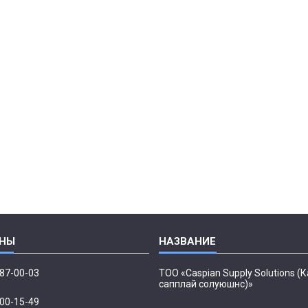
087-00-03
ТОО «Caspian Supply Solutions (
сапплай солуюшнс)»
500-15-49