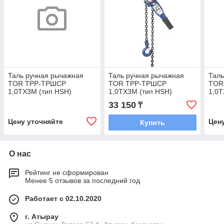
Таль ручная рычажная
Таль ручная рычажная
Таль
TOR ТРР-ТРШСР
TOR ТРР-ТРШСР
TOR
1,0ТХ3М (тип HSH)
1,0ТХ3М (тип HSH)
1,0Т
33 150
₸
Цену уточняйте
Цен
Купить
О нас
Рейтинг не сформирован
Менее 5 отзывов за последний год
Работает с 02.10.2020
г. Атырау