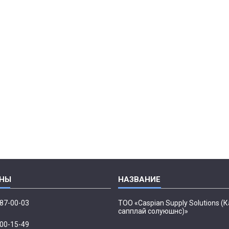
087-00-03
ТОО «Caspian Supply Solutions (
сапплай солуюшнс)»
500-15-49