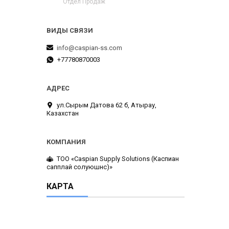
Отдел Продаж
info@caspian-ss.com
+77780870003
ул.Сырым Датова 62 б, Атырау,
Казахстан
ТОО «Caspian Supply Solutions (Каспиан
сапплай солуюшнс)»
КАРТА