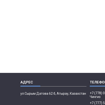
+7 (778) 
ул.Сырым Датова 62 б, Атырау, Казахстан
Чингиз
+7 (777) 