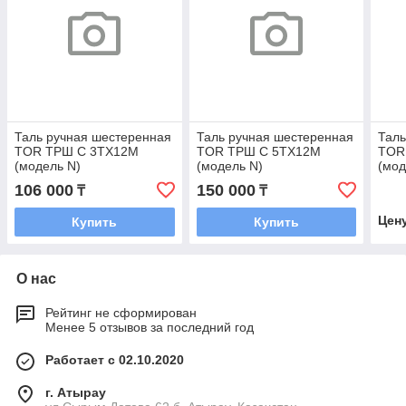
Таль ручная шестеренная
Таль ручная шестеренная
Таль
TOR ТРШ C 3ТХ12М
TOR ТРШ C 5ТХ12М
TOR
(модель N)
(модель N)
(мод
106 000
150 000
₸
₸
Цен
Купить
Купить
О нас
Рейтинг не сформирован
Менее 5 отзывов за последний год
Работает с 02.10.2020
г. Атырау