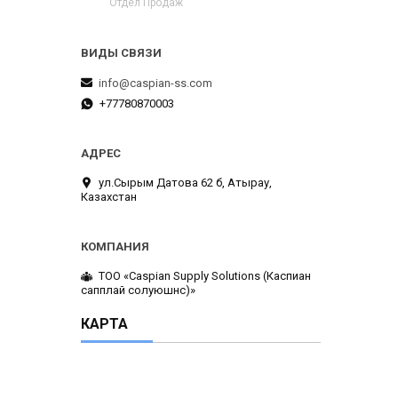
Отдел Продаж
info@caspian-ss.com
+77780870003
ул.Сырым Датова 62 б, Атырау,
Казахстан
ТОО «Caspian Supply Solutions (Каспиан
сапплай солуюшнс)»
КАРТА