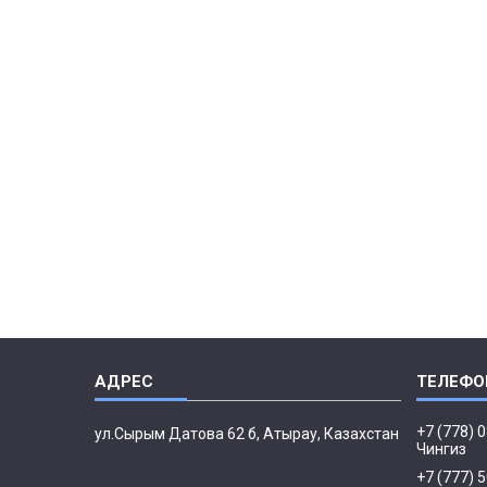
+7 (778) 
ул.Сырым Датова 62 б, Атырау, Казахстан
Чингиз
+7 (777) 