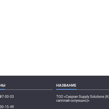
087-00-03
ТОО «Caspian Supply Solutions (
сапплай солуюшнс)»
500-15-49