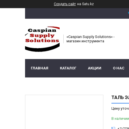
Создать сайт
на Satu.kz
«Caspian Supply Solutions» -
магазин инструмента
ГЛАВНАЯ
КАТАЛОГ
АКЦИИ
О НАС
ТАЛЬ Э
Цену уточ
В наличии
+7 (77