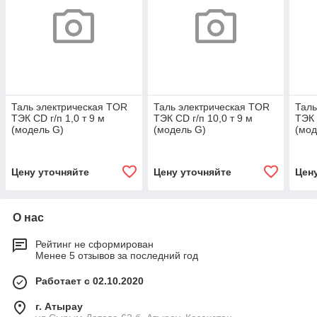
Таль электрическая TOR
Таль электрическая TOR
Таль
ТЭК CD г/п 1,0 т 9 м
ТЭК CD г/п 10,0 т 9 м
ТЭК 
(модель G)
(модель G)
(мод
Цену уточняйте
Цену уточняйте
Цен
О нас
Рейтинг не сформирован
Менее 5 отзывов за последний год
Работает с 02.10.2020
г. Атырау