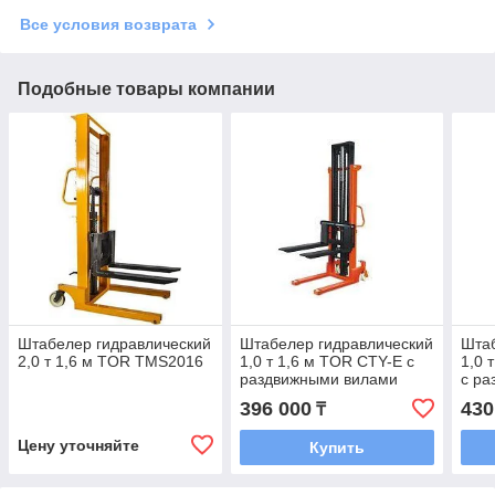
Все условия возврата
Подобные товары компании
Штабелер гидравлический
Штабелер гидравлический
Штаб
2,0 т 1,6 м TOR TMS2016
1,0 т 1,6 м TOR CTY-E с
1,0 
раздвижными вилами
с р
396 000
430
₸
Цену уточняйте
Купить