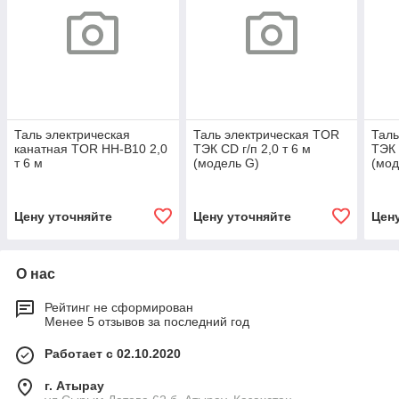
Таль электрическая
Таль электрическая TOR
Таль
канатная TOR HH-B10 2,0
ТЭК CD г/п 2,0 т 6 м
ТЭК 
т 6 м
(модель G)
(мод
Цену уточняйте
Цену уточняйте
Цен
О нас
Рейтинг не сформирован
Менее 5 отзывов за последний год
Работает с 02.10.2020
г. Атырау