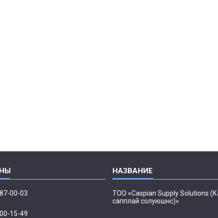
087-00-03
ТОО «Caspian Supply Solutions (
сапплай солуюшнс)»
500-15-49