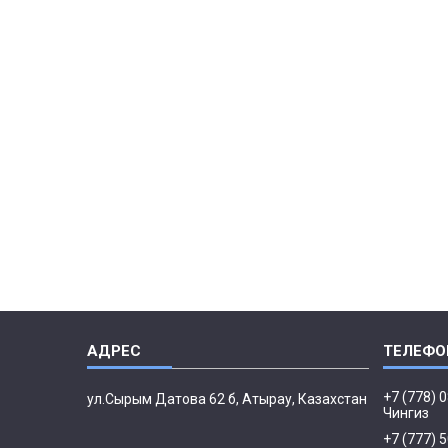
+7 (778) 
ул.Сырым Датова 62 б, Атырау, Казахстан
Чингиз
+7 (777) 