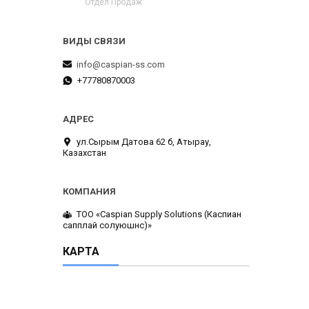
Отдел Продаж
info@caspian-ss.com
+77780870003
ул.Сырым Датова 62 б, Атырау,
Казахстан
ТОО «Caspian Supply Solutions (Каспиан
сапплай солуюшнс)»
КАРТА