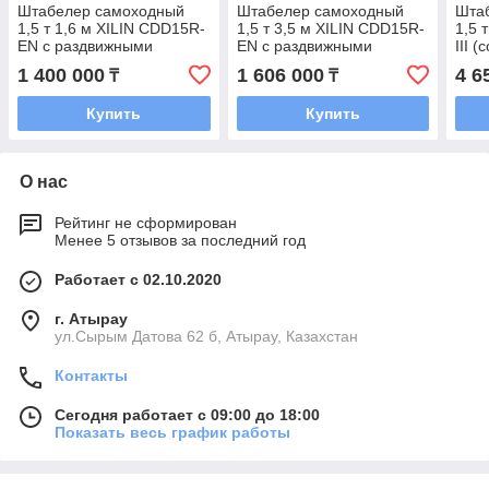
Штабелер самоходный
Штабелер самоходный
Шта
1,5 т 1,6 м XILIN CDD15R-
1,5 т 3,5 м XILIN CDD15R-
1,5 
EN с раздвижными
EN с раздвижными
III 
вилами
вилами
1 400 000
1 606 000
4 6
₸
₸
(сопровождаемый)
(сопровождаемый)
Купить
Купить
О нас
Рейтинг не сформирован
Менее 5 отзывов за последний год
Работает с 02.10.2020
г. Атырау
ул.Сырым Датова 62 б, Атырау, Казахстан
Контакты
Сегодня работает с 09:00 до 18:00
Показать весь график работы