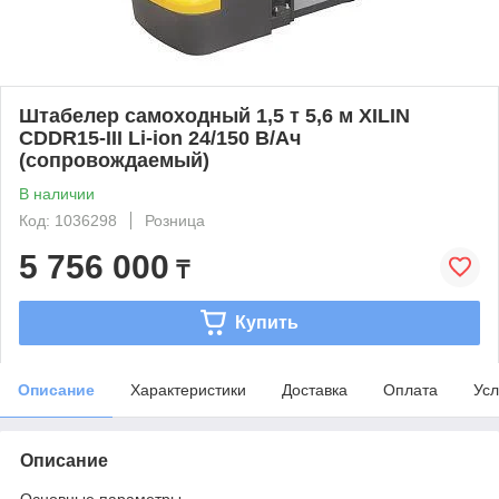
Штабелер самоходный 1,5 т 5,6 м XILIN
CDDR15-III Li-ion 24/150 В/Ач
(сопровождаемый)
В наличии
Код: 1036298
Розница
5 756 000
₸
Купить
Описание
Характеристики
Доставка
Оплата
Усл
Описание
Основные параметры