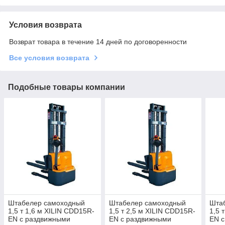
Условия возврата
Возврат товара в течение 14 дней по договоренности
Все условия возврата
Подобные товары компании
Штабелер самоходный
Штабелер самоходный
Шта
1,5 т 1,6 м XILIN CDD15R-
1,5 т 2,5 м XILIN CDD15R-
1,5 
EN с раздвижными
EN с раздвижными
EN 