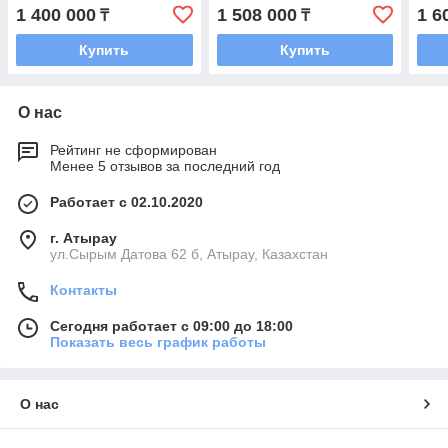
вилами
вилами
вил
1 400 000
1 508 000
1 6
₸
₸
(сопровождаемый)
(сопровождаемый)
(со
Купить
Купить
О нас
Рейтинг не сформирован
Менее 5 отзывов за последний год
Работает с 02.10.2020
г. Атырау
ул.Сырым Датова 62 б, Атырау, Казахстан
Контакты
Сегодня работает с 09:00 до 18:00
Показать весь график работы
О нас