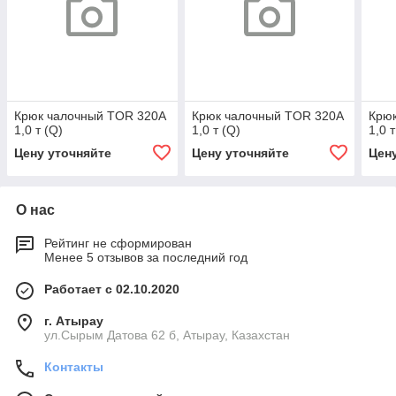
Крюк чалочный TOR 320А
Крюк чалочный TOR 320А
Крю
1,0 т (Q)
1,0 т (Q)
1,0 т
Цену уточняйте
Цену уточняйте
Цен
О нас
Рейтинг не сформирован
Менее 5 отзывов за последний год
Работает с 02.10.2020
г. Атырау
ул.Сырым Датова 62 б, Атырау, Казахстан
Контакты