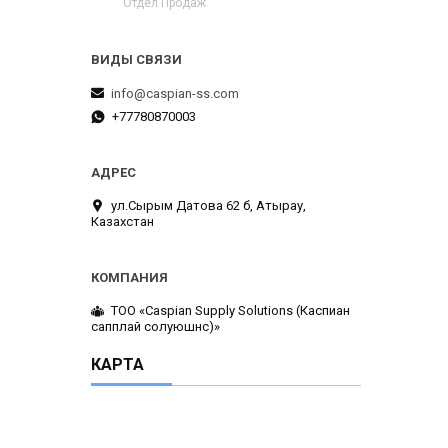
Отдел Продаж
info@caspian-ss.com
+77780870003
ул.Сырым Датова 62 б, Атырау,
Казахстан
ТОО «Caspian Supply Solutions (Каспиан
сапплай солуюшнс)»
КАРТА