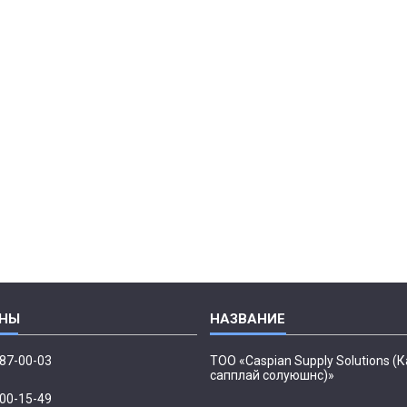
087-00-03
ТОО «Caspian Supply Solutions (
сапплай солуюшнс)»
500-15-49