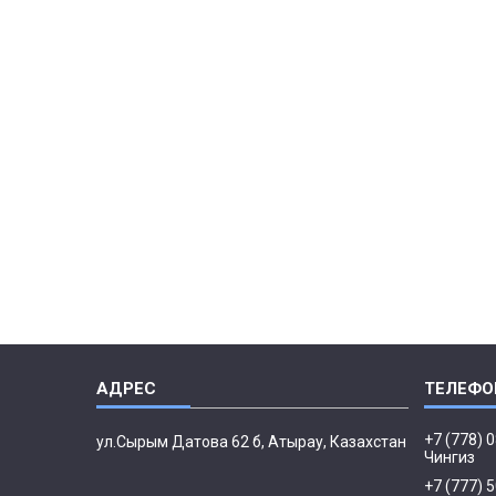
+7 (778) 
ул.Сырым Датова 62 б, Атырау, Казахстан
Чингиз
+7 (777) 