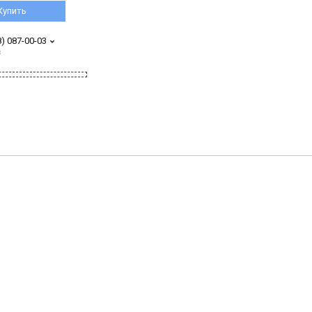
Купить
8) 087-00-03
з