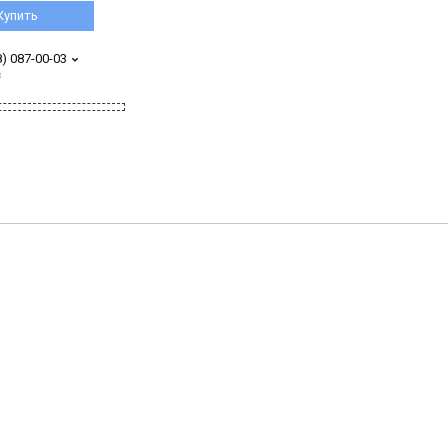
Купить
8) 087-00-03
з