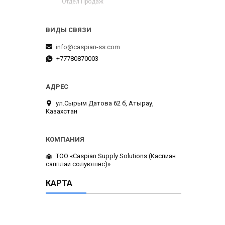
Отдел Продаж
info@caspian-ss.com
+77780870003
ул.Сырым Датова 62 б, Атырау,
Казахстан
ТОО «Caspian Supply Solutions (Каспиан
сапплай солуюшнс)»
КАРТА