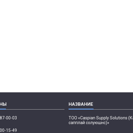
087-00-03
ТОО «Caspian Supply Solutions (
сапплай солуюшнс)»
500-15-49