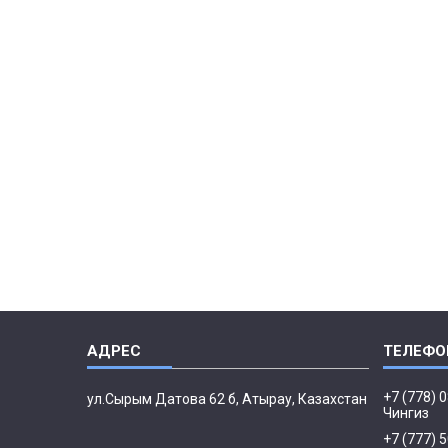
+7 (778) 
ул.Сырым Датова 62 б, Атырау, Казахстан
Чингиз
+7 (777) 