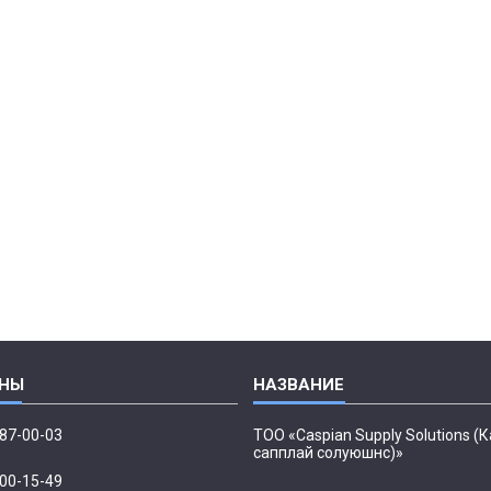
087-00-03
ТОО «Caspian Supply Solutions (
сапплай солуюшнс)»
500-15-49