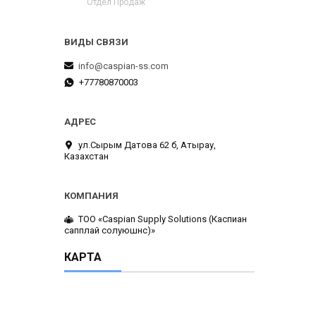
Отдел Продаж
info@caspian-ss.com
+77780870003
ул.Сырым Датова 62 б, Атырау,
Казахстан
ТОО «Caspian Supply Solutions (Каспиан
сапплай солуюшнс)»
КАРТА