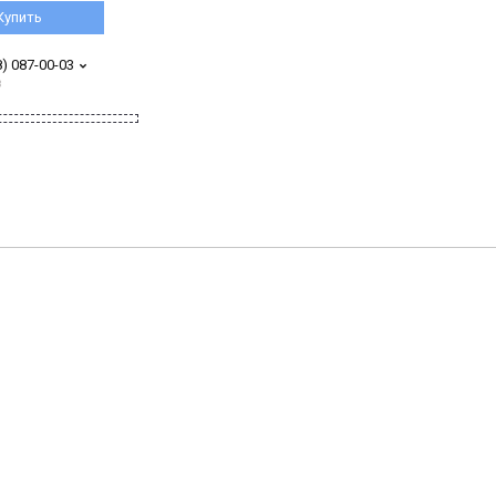
Купить
8) 087-00-03
з