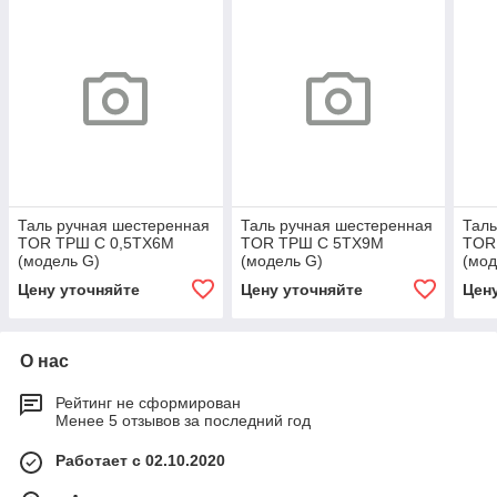
Таль ручная шестеренная
Таль ручная шестеренная
Таль
TOR ТРШ C 0,5ТХ6М
TOR ТРШ C 5ТХ9М
TOR
(модель G)
(модель G)
(мод
Цену уточняйте
Цену уточняйте
Цен
О нас
Рейтинг не сформирован
Менее 5 отзывов за последний год
Работает с 02.10.2020