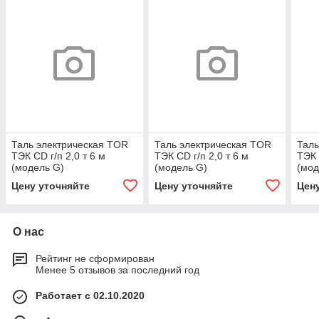
Таль электрическая TOR
Таль электрическая TOR
Таль
ТЭК CD г/п 2,0 т 6 м
ТЭК CD г/п 2,0 т 6 м
ТЭК 
(модель G)
(модель G)
(мод
Цену уточняйте
Цену уточняйте
Цен
О нас
Рейтинг не сформирован
Менее 5 отзывов за последний год
Работает с 02.10.2020