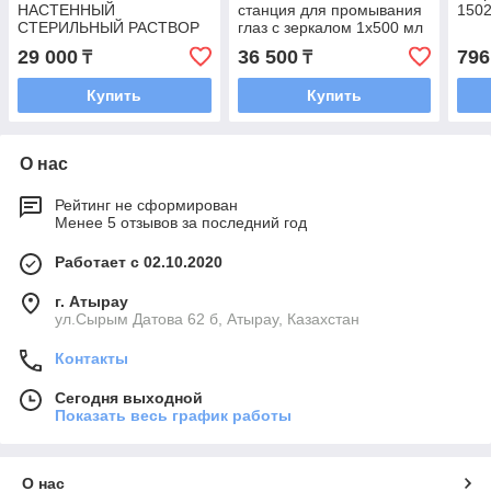
НАСТЕННЫЙ
станция для промывания
1502
СТЕРИЛЬНЫЙ РАСТВОР
глаз с зеркалом 1x500 мл
ДЛЯ ГЛАЗ
+ 1xACTIOMEDIC®
29 000
36 500
796
₸
₸
BioPhos74 250 мл
Купить
Купить
О нас
Рейтинг не сформирован
Менее 5 отзывов за последний год
Работает с 02.10.2020
г. Атырау
ул.Сырым Датова 62 б, Атырау, Казахстан
Контакты
Сегодня выходной
Показать весь график работы
О нас