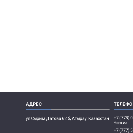
+7 (778) 
ул.Сырым Датова 62 б, Атырау, Казахстан
Чингиз
+7 (777) 