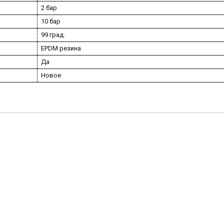
2 бар
10 бар
99 град.
EPDM резина
Да
Новое