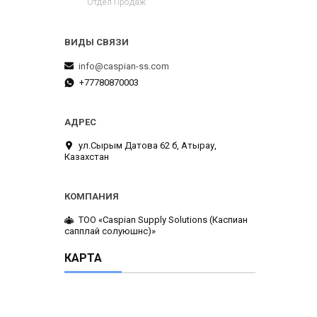
Отдел Продаж
info@caspian-ss.com
+77780870003
ул.Сырым Датова 62 б, Атырау,
Казахстан
ТОО «Caspian Supply Solutions (Каспиан
сапплай солуюшнс)»
КАРТА