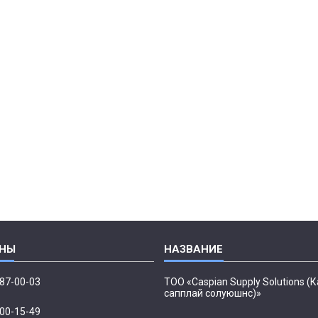
087-00-03
ТОО «Caspian Supply Solutions (
сапплай солуюшнс)»
500-15-49