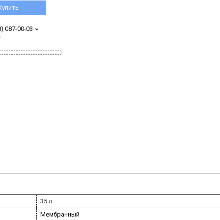
Купить
8) 087-00-03
з
35 л
Мембранный