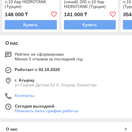
л,10 бар HIDROTANK
(синий) 200 л,10 бар
л,1
(Турция)
HIDROTANK (Турция)
(Тур
148 000
141 000
354
₸
₸
Купить
Купить
О нас
Рейтинг не сформирован
Менее 5 отзывов за последний год
Работает с 02.10.2020
г. Атырау
ул.Сырым Датова 62 б, Атырау, Казахстан
Контакты
Сегодня выходной
Показать весь график работы
О нас