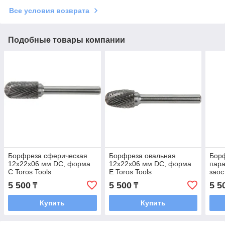
Все условия возврата
Подобные товары компании
Борфреза сферическая
Борфреза овальная
Бор
12x22x06 мм DC, форма
12x22x06 мм DC, форма
пара
C Toros Tools
E Toros Tools
зао
12x2
5 500
5 500
5 5
₸
₸
G, T
Купить
Купить