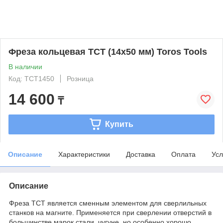
Фреза кольцевая TCT (14x50 мм) Toros Tools
В наличии
Код: TCT1450
Розница
14 600
₸
Купить
Описание
Характеристики
Доставка
Оплата
Усл
Описание
Фреза TCT является сменным элементом для сверлильных
станков на магните. Применяется при сверлении отверстий в
большинстве марок стали, чугуне, но особенно хорошо