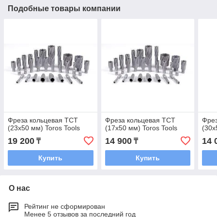
Подобные товары компании
Фреза кольцевая TCT
Фреза кольцевая TCT
Фрез
(23x50 мм) Toros Tools
(17x50 мм) Toros Tools
(30x
19 200
14 900
14 
₸
₸
Купить
Купить
О нас
Рейтинг не сформирован
Менее 5 отзывов за последний год