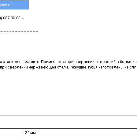
Купить
8) 087-00-03
з
 станков на магните. Применяется при сверлении отверстий в больши
я при сверлении нержавеющей стали. Режущие зубья изготовлены из спл
24 мм