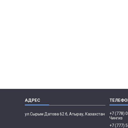
+7 (778) 
ул.Сырым Датова 62 б, Атырау, Казахстан
Чингиз
+7 (777) 