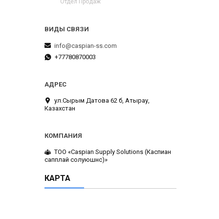
Отдел Продаж
info@caspian-ss.com
+77780870003
ул.Сырым Датова 62 б, Атырау,
Казахстан
ТОО «Caspian Supply Solutions (Каспиан
сапплай солуюшнс)»
КАРТА