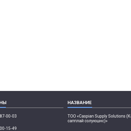
087-00-03
ТОО «Caspian Supply Solutions (
сапплай солуюшнс)»
500-15-49