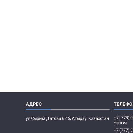
+7 (778) 
ул.Сырым Датова 62 б, Атырау, Казахстан
Чингиз
+7 (777) 