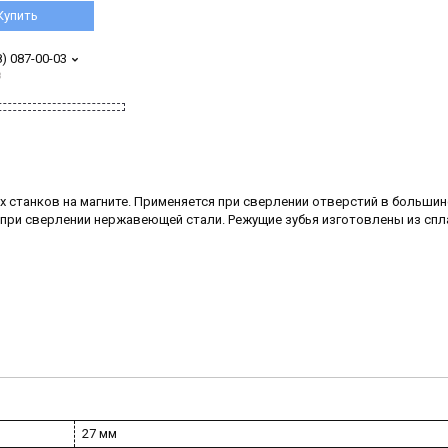
Купить
8) 087-00-03
з
 станков на магните. Применяется при сверлении отверстий в больши
я при сверлении нержавеющей стали. Режущие зубья изготовлены из спл
27 мм