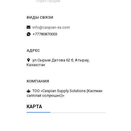
Отдел Продаж
info@caspian-ss.com
+77780870003
ул.Сырым Датова 62 б, Атырау,
Казахстан
ТОО «Caspian Supply Solutions (Каспиан
сапплай солуюшнс)»
КАРТА