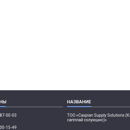
087-00-03
ТОО «Caspian Supply Solutions (
сапплай солуюшнс)»
500-15-49