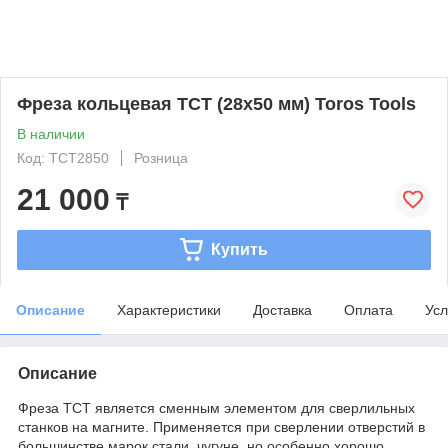
Фреза кольцевая TCT (28x50 мм) Toros Tools
В наличии
Код: TCT2850
Розница
21 000
₸
Купить
Описание
Характеристики
Доставка
Оплата
Усл
Описание
Фреза TCT является сменным элементом для сверлильных
станков на магните. Применяется при сверлении отверстий в
большинстве марок стали, чугуне, но особенно хорошо