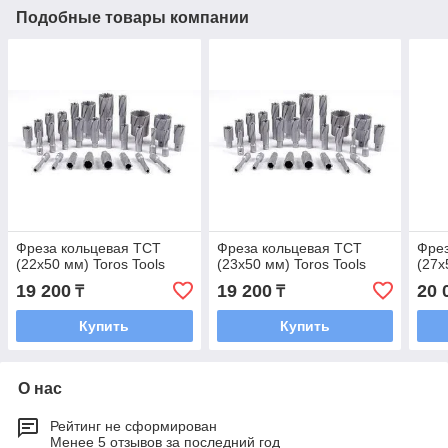
Подобные товары компании
Фреза кольцевая TCT
Фреза кольцевая TCT
Фрез
(22x50 мм) Toros Tools
(23x50 мм) Toros Tools
(27x
19 200
19 200
20 
₸
₸
Купить
Купить
О нас
Рейтинг не сформирован
Менее 5 отзывов за последний год