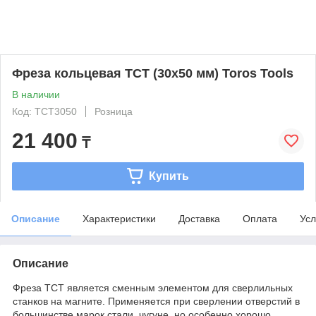
Фреза кольцевая TCT (30x50 мм) Toros Tools
В наличии
Код: TCT3050
Розница
21 400
₸
Купить
Описание
Характеристики
Доставка
Оплата
Усл
Описание
Фреза TCT является сменным элементом для сверлильных
станков на магните. Применяется при сверлении отверстий в
большинстве марок стали, чугуне, но особенно хорошо