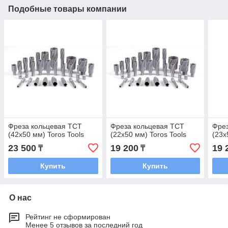
Подобные товары компании
Фреза кольцевая TCT
Фреза кольцевая TCT
Фрез
(42x50 мм) Toros Tools
(22x50 мм) Toros Tools
(23x
23 500
19 200
19 
₸
₸
Купить
Купить
О нас
Рейтинг не сформирован
Менее 5 отзывов за последний год