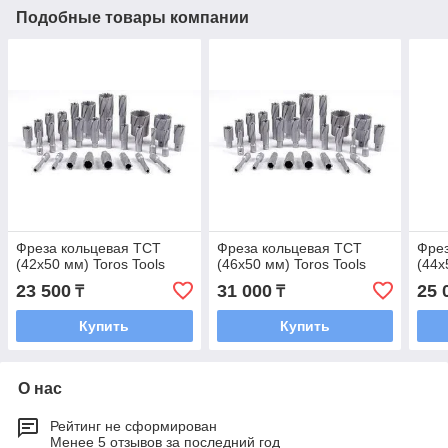
Подобные товары компании
Фреза кольцевая TCT
Фреза кольцевая TCT
Фрез
(42x50 мм) Toros Tools
(46x50 мм) Toros Tools
(44x
23 500
31 000
25 
₸
₸
Купить
Купить
О нас
Рейтинг не сформирован
Менее 5 отзывов за последний год