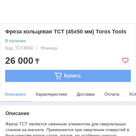
Фреза кольцевая TCT (45x50 мм) Toros Tools
В наличии
Код: TCT4550
Розница
26 000
₸
Купить
Описание
Характеристики
Доставка
Оплата
Усл
Описание
Фреза TCT является сменным элементом для сверлильных
станков на магните. Применяется при сверлении отверстий в
большинстве марок стали, чугуне, но особенно хорошо