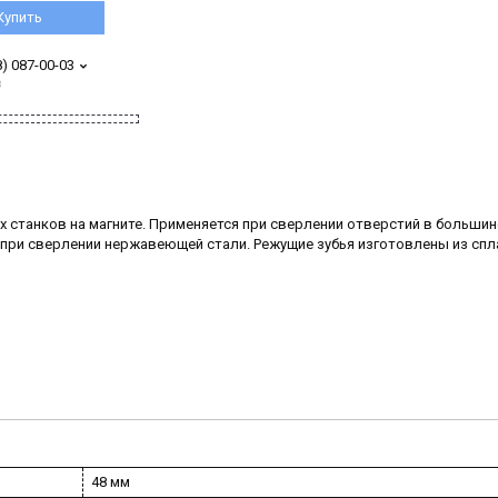
Купить
8) 087-00-03
з
 станков на магните. Применяется при сверлении отверстий в больши
я при сверлении нержавеющей стали. Режущие зубья изготовлены из спл
48 мм