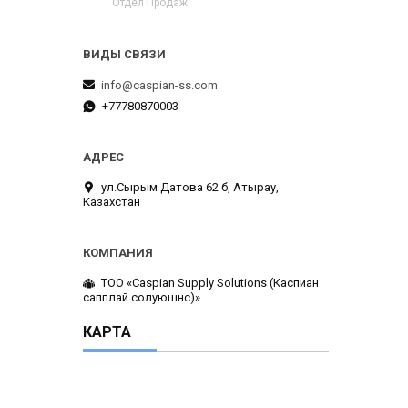
Отдел Продаж
info@caspian-ss.com
+77780870003
ул.Сырым Датова 62 б, Атырау,
Казахстан
ТОО «Caspian Supply Solutions (Каспиан
сапплай солуюшнс)»
КАРТА