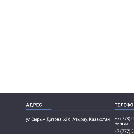
+7 (778) 
ул.Сырым Датова 62 б, Атырау, Казахстан
Чингиз
+7 (777) 