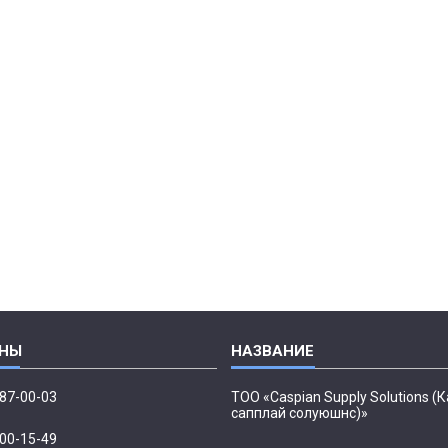
087-00-03
ТОО «Caspian Supply Solutions (
сапплай солуюшнс)»
500-15-49