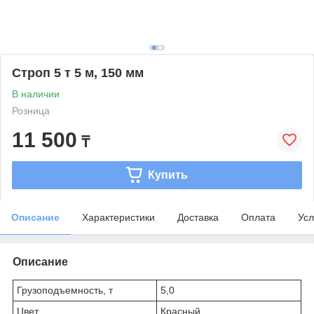
Строп 5 т 5 м, 150 мм
В наличии
Розница
11 500
₸
Купить
Описание
Характеристики
Доставка
Оплата
Усл
Описание
Грузоподъемность, т
5,0
Цвет
Красный