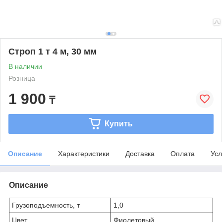
Строп 1 т 4 м, 30 мм
В наличии
Розница
1 900
₸
Купить
Описание
Характеристики
Доставка
Оплата
Усл
Описание
Грузоподъемность, т
1,0
Цвет
Фиолетовый