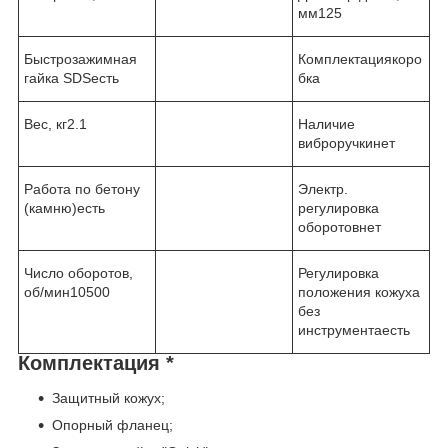
мм125
Быстрозажимная
Комплектациякоро
гайка SDSесть
бка
Вес, кг2.1
Наличие
виброручкинет
Работа по бетону
Электр.
(камню)есть
регулировка
оборотовнет
Число оборотов,
Регулировка
об/мин10500
положения кожуха
без
инструментаесть
Комплектация *
Защитный кожух;
Опорный фланец;