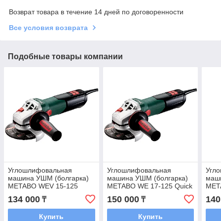
Возврат товара в течение 14 дней по договоренности
Все условия возврата
Подобные товары компании
Углошлифовальная
Углошлифовальная
Угл
машина УШМ (болгарка)
машина УШМ (болгарка)
маш
METABO WEV 15-125
METABO WE 17-125 Quick
MET
Quick
Quic
134 000
150 000
140
₸
₸
Купить
Купить