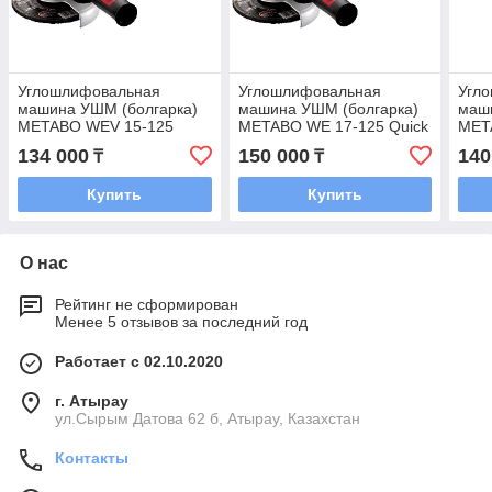
Углошлифовальная
Углошлифовальная
Угл
машина УШМ (болгарка)
машина УШМ (болгарка)
маш
METABO WEV 15-125
METABO WE 17-125 Quick
MET
Quick
Quic
134 000
150 000
140
₸
₸
Купить
Купить
О нас
Рейтинг не сформирован
Менее 5 отзывов за последний год
Работает с 02.10.2020
г. Атырау
ул.Сырым Датова 62 б, Атырау, Казахстан
Контакты