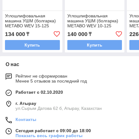
Углошлифовальная
Углошлифовальная
Угл
машина УШМ (болгарка)
машина УШМ (болгарка)
маш
METABO WEV 15-125
METABO WEV 10-125
MET
Quick
Quick
Quic
134 000
140 000
226
₸
₸
Купить
Купить
О нас
Рейтинг не сформирован
Менее 5 отзывов за последний год
Работает с 02.10.2020
г. Атырау
ул.Сырым Датова 62 б, Атырау, Казахстан
Контакты
Сегодня работает с 09:00 до 18:00
Показать весь график работы