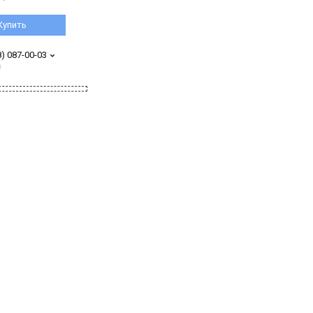
Купить
8) 087-00-03
з