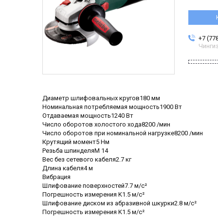
+7 (77
Чинги
Диаметр шлифовальных кругов180 мм
Номинальная потребляемая мощность1900 Вт
Отдаваемая мощность1240 Вт
Число оборотов холостого хода8200 /мин
Число оборотов при номинальной нагрузке8200 /мин
Крутящий момент5 Нм
Резьба шпинделяM 14
Вес без сетевого кабеля2.7 кг
Длина кабеля4 м
Вибрация
Шлифование поверхностей7.7 м/с²
Погрешность измерения K1.5 м/с²
Шлифование диском из абразивной шкурки2.8 м/с²
Погрешность измерения K1.5 м/с²