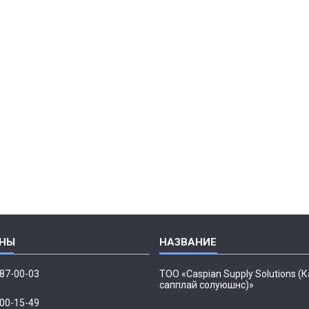
087-00-03
ТОО «Caspian Supply Solutions (
сапплай солуюшнс)»
500-15-49