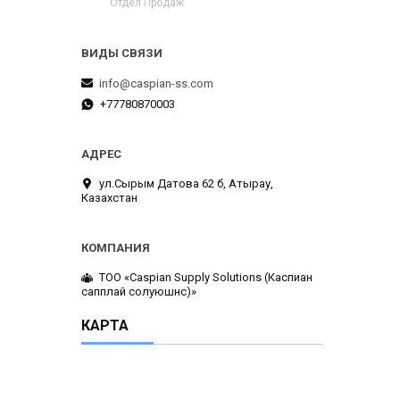
Отдел Продаж
info@caspian-ss.com
+77780870003
ул.Сырым Датова 62 б, Атырау,
Казахстан
ТОО «Caspian Supply Solutions (Каспиан
сапплай солуюшнс)»
КАРТА