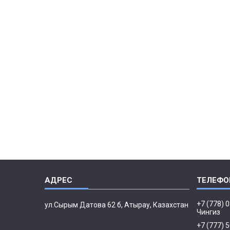
+7 (778) 
ул.Сырым Датова 62 б, Атырау, Казахстан
Чингиз
+7 (777) 