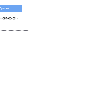
Купить
8) 087-00-03
з