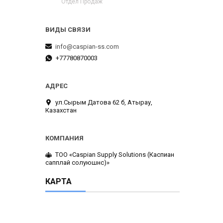
Отдел Продаж
info@caspian-ss.com
+77780870003
ул.Сырым Датова 62 б, Атырау,
Казахстан
ТОО «Caspian Supply Solutions (Каспиан
сапплай солуюшнс)»
КАРТА