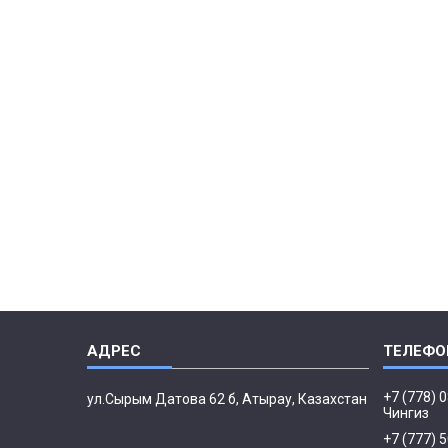
+7 (778) 
ул.Сырым Датова 62 б, Атырау, Казахстан
Чингиз
+7 (777) 