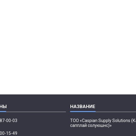
087-00-03
ТОО «Caspian Supply Solutions (
сапплай солуюшнс)»
500-15-49