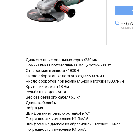
+7 (77
Чинги
Диаметр шлифовальных кругов230 мм
Номинальная потребляемая мощность2600 Вт
Отдаваемая мощность1800 Вт
Число оборотов холостого хода6600 /мин
Число оборотов при номинальной нагрузке4800 /мин
Крутящий момент18 Нм
Резьба шпинделяM 14
Вес без сетевого кабеля6.3 кг
Длина кабеля4 м
Вибрация
Шлифование поверхностей6.4 м/с²
Погрешность измерения K1.5 м/с²
Шлифование диском из абразивной шкурки2.5 м/с²
Погрешность измерения K1.5 м/с²