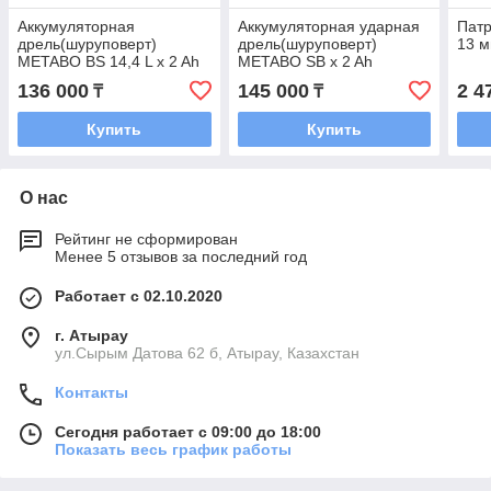
Аккумуляторная
Аккумуляторная ударная
Патр
дрель(шуруповерт)
дрель(шуруповерт)
13 м
METABO BS 14,4 L x 2 Ah
METABO SB x 2 Ah
136 000
145 000
2 4
₸
₸
Купить
Купить
О нас
Рейтинг не сформирован
Менее 5 отзывов за последний год
Работает с 02.10.2020
г. Атырау
ул.Сырым Датова 62 б, Атырау, Казахстан
Контакты
Сегодня работает с 09:00 до 18:00
Показать весь график работы