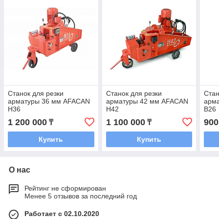
Станок для резки
Станок для резки
Стан
арматуры 36 мм AFACAN
арматуры 42 мм AFACAN
арм
H36
H42
B26
1 200 000
1 100 000
900
₸
₸
Купить
Купить
О нас
Рейтинг не сформирован
Менее 5 отзывов за последний год
Работает с 02.10.2020