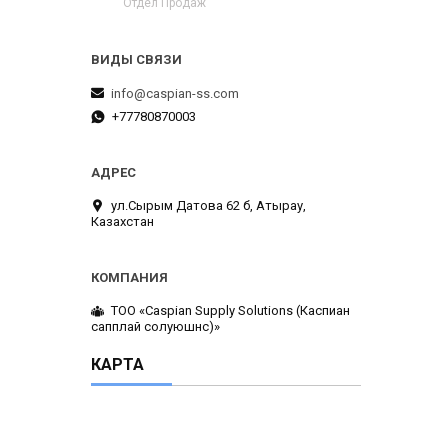
Отдел Продаж
info@caspian-ss.com
+77780870003
ул.Сырым Датова 62 б, Атырау,
Казахстан
ТОО «Caspian Supply Solutions (Каспиан
сапплай солуюшнс)»
КАРТА