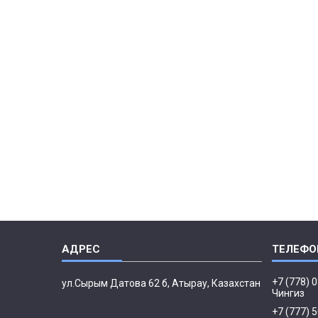
+7 (778) 
ул.Сырым Датова 62 б, Атырау, Казахстан
Чингиз
+7 (777) 