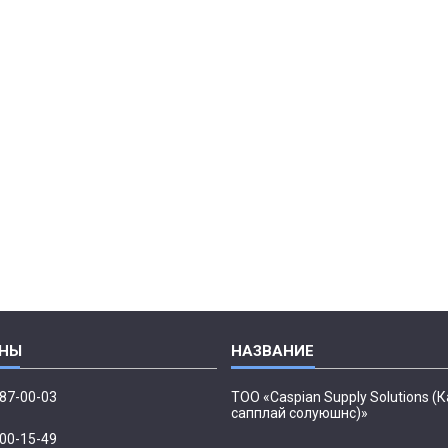
087-00-03
ТОО «Caspian Supply Solutions (
сапплай солуюшнс)»
500-15-49