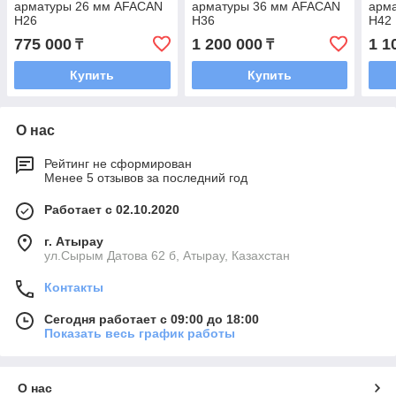
арматуры 26 мм AFACAN
арматуры 36 мм AFACAN
арм
H26
H36
H42
775 000
1 200 000
1 1
₸
₸
Купить
Купить
О нас
Рейтинг не сформирован
Менее 5 отзывов за последний год
Работает с 02.10.2020
г. Атырау
ул.Сырым Датова 62 б, Атырау, Казахстан
Контакты
Сегодня работает с 09:00 до 18:00
Показать весь график работы
О нас