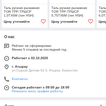
Таль ручная рычажная
Таль ручная рычажная
Таль
TOR ТРР-ТРШСР
TOR ТРР-ТРШСР
TOR
1,0ТХ6М (тип HSH)
0,75ТХ6М (тип HSH)
6,0Т
Цену уточняйте
Цену уточняйте
Цен
О нас
Рейтинг не сформирован
Менее 5 отзывов за последний год
Работает с 02.10.2020
г. Атырау
ул.Сырым Датова 62 б, Атырау, Казахстан
Контакты
Сегодня работает с 09:00 до 18:00
Показать весь график работы
О нас