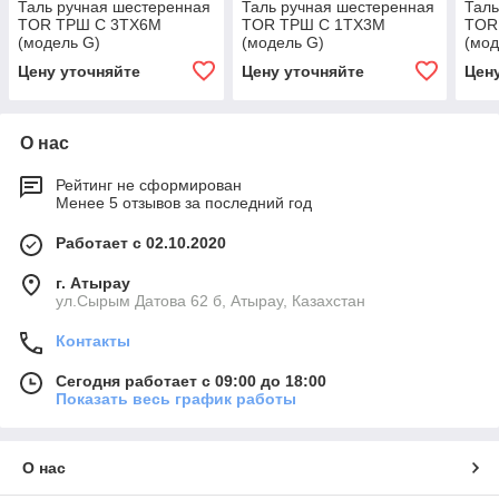
Таль ручная шестеренная
Таль ручная шестеренная
Таль
TOR ТРШ C 3ТХ6М
TOR ТРШ C 1ТХ3М
TOR
(модель G)
(модель G)
(мод
Цену уточняйте
Цену уточняйте
Цен
О нас
Рейтинг не сформирован
Менее 5 отзывов за последний год
Работает с 02.10.2020
г. Атырау
ул.Сырым Датова 62 б, Атырау, Казахстан
Контакты
Сегодня работает с 09:00 до 18:00
Показать весь график работы
О нас