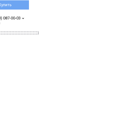
Купить
8) 087-00-03
з