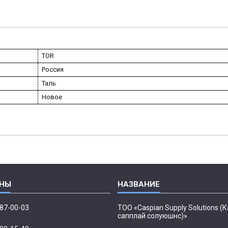
TOR
Россия
Таль
Новое
087-00-03
ТОО «Caspian Supply Solutions (
сапплай солуюшнс)»