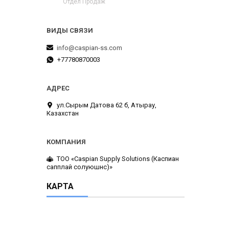
Отдел Продаж
info@caspian-ss.com
+77780870003
ул.Сырым Датова 62 б, Атырау,
Казахстан
ТОО «Caspian Supply Solutions (Каспиан
сапплай солуюшнс)»
КАРТА