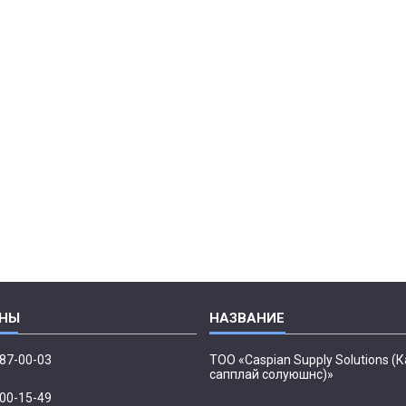
087-00-03
ТОО «Caspian Supply Solutions (
сапплай солуюшнс)»
500-15-49