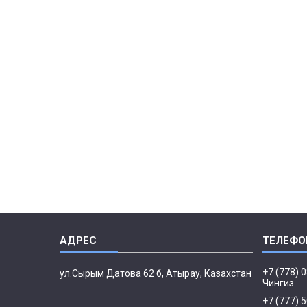
+7 (778) 
ул.Сырым Датова 62 б, Атырау, Казахстан
Чингиз
+7 (777) 