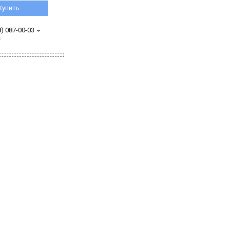
Купить
8) 087-00-03
з