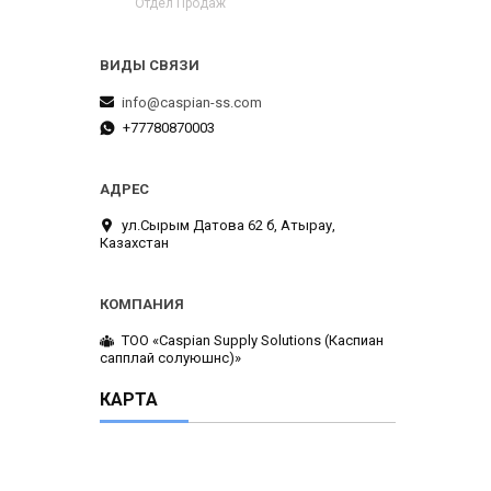
Отдел Продаж
info@caspian-ss.com
+77780870003
ул.Сырым Датова 62 б, Атырау,
Казахстан
ТОО «Caspian Supply Solutions (Каспиан
сапплай солуюшнс)»
КАРТА