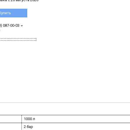
Купить
8) 087-00-03
з
1000 л
2 бар