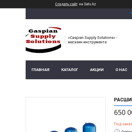
Создать сайт
на Satu.kz
«Caspian Supply Solutions» -
магазин инструмента
ГЛАВНАЯ
КАТАЛОГ
АКЦИИ
О НАС
РАСШИР
650 0
Под зака
Отпра