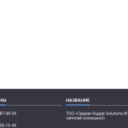
087-00-03
ТОО «Caspian Supply Solutions (
сапплай солуюшнс)»
500-15-49