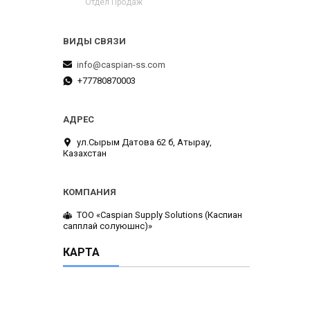
Отдел Продаж
info@caspian-ss.com
+77780870003
ул.Сырым Датова 62 б, Атырау,
Казахстан
ТОО «Caspian Supply Solutions (Каспиан
сапплай солуюшнс)»
КАРТА