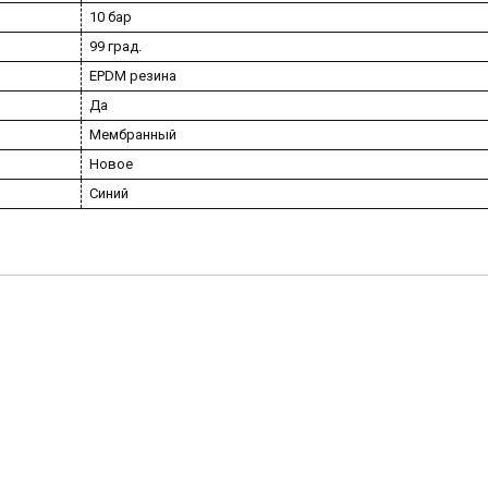
10 бар
99 град.
EPDM резина
Да
Мембранный
Новое
Синий