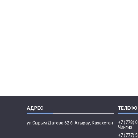
+7 (778) 
ул.Сырым Датова 62 б, Атырау, Казахстан
Чингиз
+7 (777) 