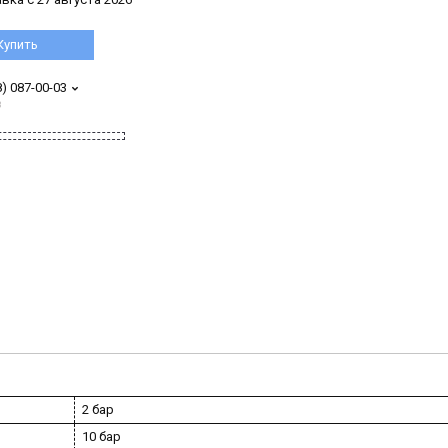
Купить
8) 087-00-03
з
2 бар
10 бар