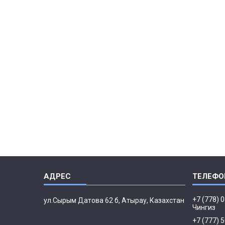
+7 (778) 
ул.Сырым Датова 62 б, Атырау, Казахстан
Чингиз
+7 (777) 