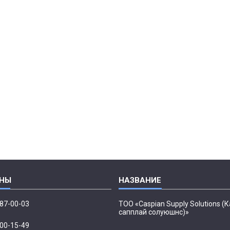
087-00-03
ТОО «Caspian Supply Solutions (
сапплай солуюшнс)»
500-15-49