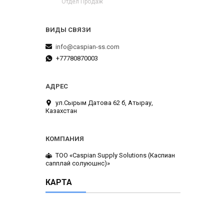
Отдел Продаж
info@caspian-ss.com
+77780870003
ул.Сырым Датова 62 б, Атырау,
Казахстан
ТОО «Caspian Supply Solutions (Каспиан
сапплай солуюшнс)»
КАРТА