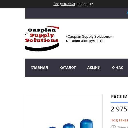
Создать сайт
на Satu.kz
«Caspian Supply Solutions» -
магазин инструмента
ГЛАВНАЯ
КАТАЛОГ
АКЦИИ
О НАС
РАСШИР
2 975
Под зака
Отпра